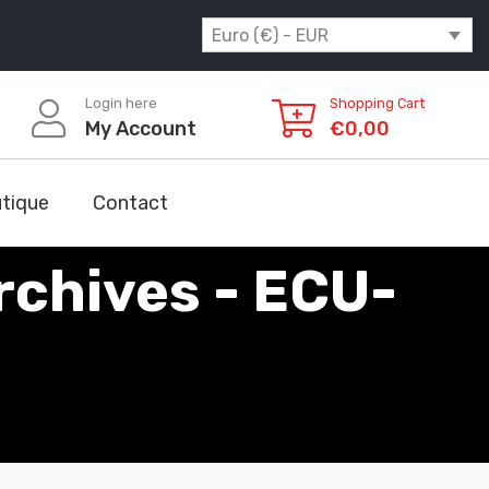
Euro (€) - EUR
Login here
Shopping Cart
My Account
€
0,00
tique
Contact
chives - ECU-