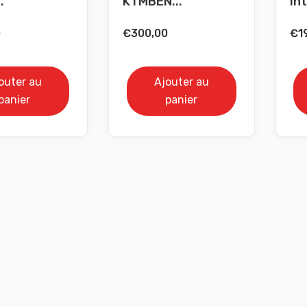
.
KTMBEN...
Int
0
€
300,00
€
1
outer au
Ajouter au
panier
panier