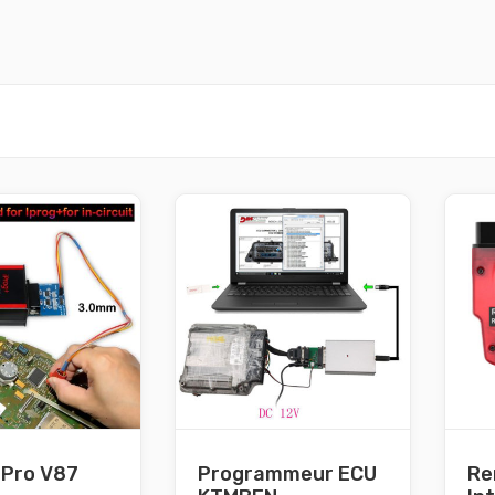
Prix max
Prix min
 Pro V87
Programmeur ECU
Re