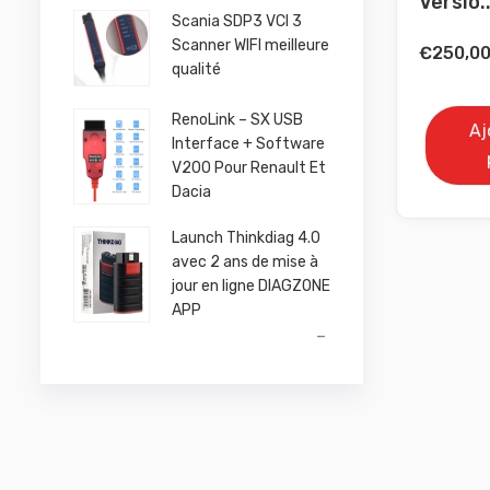
Versio..
Scania SDP3 VCI 3
Scanner WIFI meilleure
€
250,0
qualité
RenoLink – SX USB
Aj
Interface + Software
V200 Pour Renault Et
Dacia
Launch Thinkdiag 4.0
avec 2 ans de mise à
jour en ligne DIAGZONE
APP
Plage
–
de
prix :
€650,00
à
€850,00